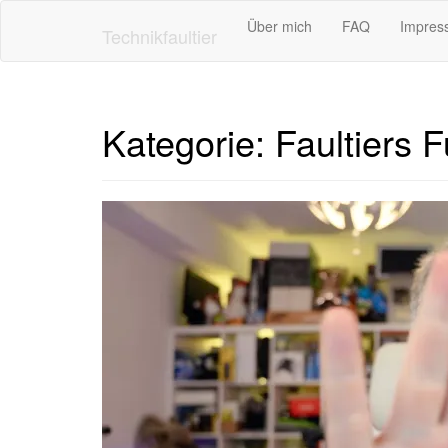
Skip
Über mich
FAQ
Impres
to
Technikfaultier
main
content
Kategorie:
Faultiers F