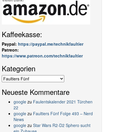
Kaffeekasse:
Paypal:
https://paypal.me/technikfaultier
Patreon:
https://www.patreon.com/technikfaultier
Kategorien
Kategorien
Neueste Kommentare
google
zu
Faulentskalender 2021 Türchen
22
google
zu
Faultiers Fünf Folge 493 – Nerd
News
google
zu
Star Wars R2-D2 Sphero sucht
ein Zuhause