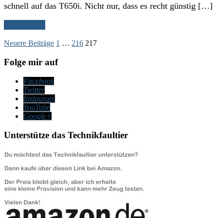
schnell auf das T650i. Nicht nur, dass es recht günstig […]
Weiterlesen
Seitennummerierung
Neuere Beiträge
1
…
216
217
der
Folge mir auf
Beiträge
Facebook
Twitter
Instagram
YouTube
Google+
Unterstütze das Technikfaultier