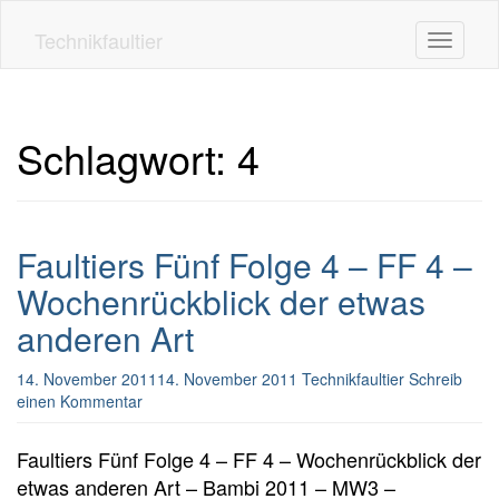
Skip
to
Technikfaultier
Toggle n
main
content
Schlagwort:
4
Faultiers Fünf Folge 4 – FF 4 –
Wochenrückblick der etwas
anderen Art
14. November 2011
14. November 2011
Technikfaultier
Schreib
einen Kommentar
Faultiers Fünf Folge 4 – FF 4 – Wochenrückblick der
etwas anderen Art – Bambi 2011 – MW3 –