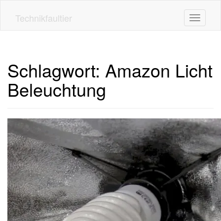
Skip
to
Technikfaultier
Toggle n
main
content
Schlagwort:
Amazon Licht
Beleuchtung