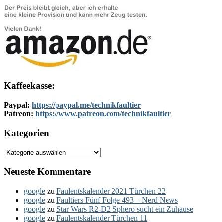
Kaffeekasse:
Paypal:
https://paypal.me/technikfaultier
Patreon:
https://www.patreon.com/technikfaultier
Kategorien
Kategorien
Neueste Kommentare
google
zu
Faulentskalender 2021 Türchen 22
google
zu
Faultiers Fünf Folge 493 – Nerd News
google
zu
Star Wars R2-D2 Sphero sucht ein Zuhause
google
zu
Faulentskalender Türchen 11