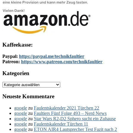
Kaffeekasse:
Paypal:
https://paypal.me/technikfaultier
Patreon:
https://www.patreon.com/technikfaultier
Kategorien
Kategorien
Neueste Kommentare
google
zu
Faulentskalender 2021 Türchen 22
google
zu
Faultiers Fünf Folge 493 – Nerd News
google
zu
Star Wars R2-D2 Sphero sucht ein Zuhause
google
zu
Faulentskalender Türchen 11
google
zu
ETON AIR4 Lautsprecher Test Fazit nach 2