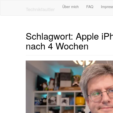
Skip
Über mich
FAQ
Impres
to
Technikfaultier
main
content
Schlagwort:
Apple iPh
nach 4 Wochen