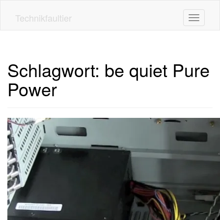
Skip
to
Technikfaultier
Toggle n
main
content
Schlagwort:
be quiet Pure
Power