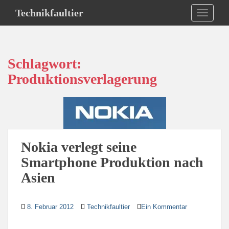
S
Technikfaultier
TOGGLE
k
i
p
t
Schlagwort:
o
Produktionsverlagerung
m
a
i
n
c
o
Nokia verlegt seine
n
t
Smartphone Produktion nach
e
Asien
n
t
8. Februar 2012
Technikfaultier
Ein Kommentar