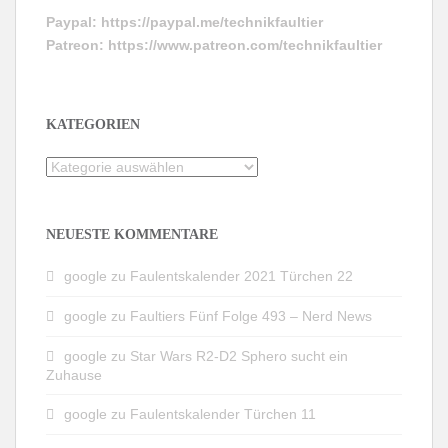
Paypal:
https://paypal.me/technikfaultier
Patreon:
https://www.patreon.com/technikfaultier
KATEGORIEN
Kategorien
NEUESTE KOMMENTARE
google
zu
Faulentskalender 2021 Türchen 22
google
zu
Faultiers Fünf Folge 493 – Nerd News
google
zu
Star Wars R2-D2 Sphero sucht ein
Zuhause
google
zu
Faulentskalender Türchen 11