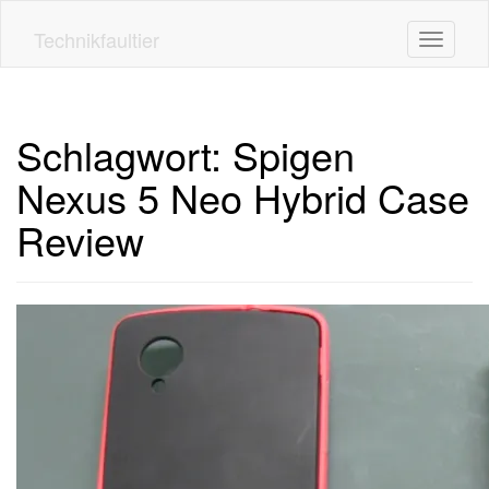
Skip
to
Technikfaultier
Toggle n
main
content
Schlagwort:
Spigen
Nexus 5 Neo Hybrid Case
Review