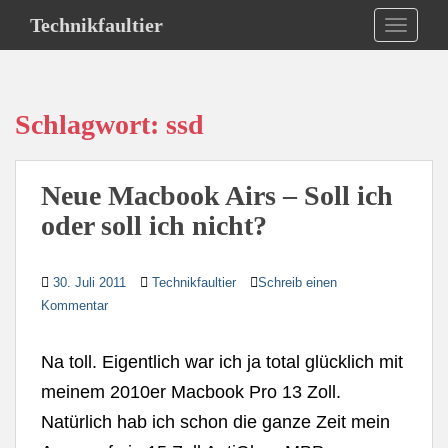
S
Technikfaultier
TOGGLE
k
i
p
t
Schlagwort:
ssd
o
m
a
Neue Macbook Airs – Soll ich
i
n
oder soll ich nicht?
c
o
30. Juli 2011
Technikfaultier
Schreib einen
n
Kommentar
t
e
n
Na toll. Eigentlich war ich ja total glücklich mit
t
meinem 2010er Macbook Pro 13 Zoll.
Natürlich hab ich schon die ganze Zeit mein