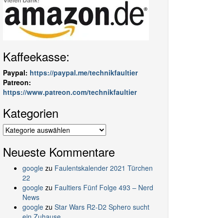
Kaffeekasse:
Paypal:
https://paypal.me/technikfaultier
Patreon:
https://www.patreon.com/technikfaultier
Kategorien
Kategorien
Neueste Kommentare
google
zu
Faulentskalender 2021 Türchen
22
google
zu
Faultiers Fünf Folge 493 – Nerd
News
google
zu
Star Wars R2-D2 Sphero sucht
ein Zuhause