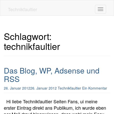
Skip
to
Technikfaultier
Toggle n
main
content
Schlagwort:
technikfaultier
Das Blog, WP, Adsense und
RSS
26. Januar 2012
26. Januar 2012
Technikfaultier
Ein Kommentar
Hi liebe Technikfaultier Seiten Fans, ui meine
erster Eintrag direkt ans Publikum, ich wurde eben