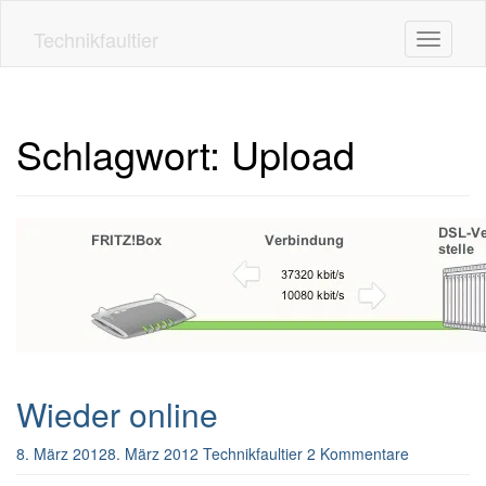
Skip
to
Technikfaultier
Toggle n
main
content
Schlagwort:
Upload
Wieder online
8. März 2012
8. März 2012
Technikfaultier
2 Kommentare