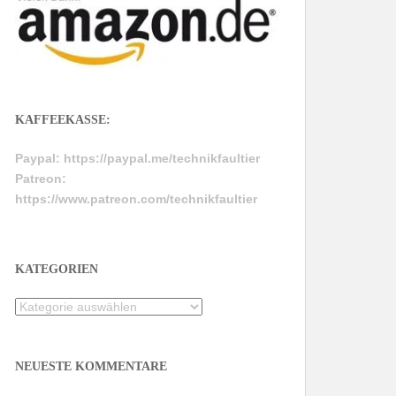
KAFFEEKASSE:
Paypal:
https://paypal.me/technikfaultier
Patreon:
https://www.patreon.com/technikfaultier
KATEGORIEN
Kategorien
NEUESTE KOMMENTARE