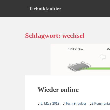
S
Technikfaultier
k
i
p
t
o
Schlagwort:
wechsel
m
a
i
n
c
o
n
t
e
n
Wieder online
t
8. März 2012
Technikfaultier
2 Kommenta