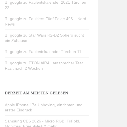
google
zu
Faulentskalender 2021 Türchen
22
google
zu
Faultiers Fünf Folge 493 – Nerd
News
google
zu
Star Wars R2-D2 Sphero sucht
ein Zuhause
google
zu
Faulentskalender Türchen 11
google
zu
ETON AIR4 Lautsprecher Test
Fazit nach 2 Wochen
DERZEIT AM MEISTEN GELESEN
Apple iPhone 17e Unboxing, einrichten und
erster Eindruck
Samsung CES 2026 - Micro RGB, TriFold,
Monitore, FreeStyle+ & mehr