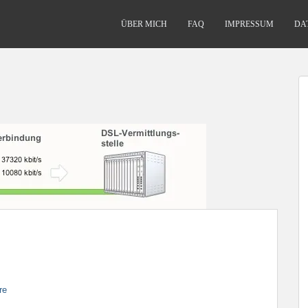
ÜBER MICH
FAQ
IMPRESSUM
DA
re