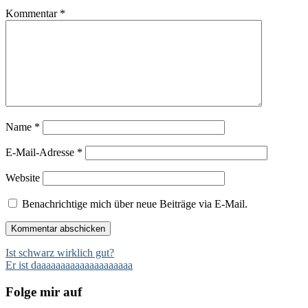
Kommentar
*
Name
*
E-Mail-Adresse
*
Website
Benachrichtige mich über neue Beiträge via E-Mail.
Beitragsnavigation
Ist schwarz wirklich gut?
Er ist daaaaaaaaaaaaaaaaaaaa
Folge mir auf