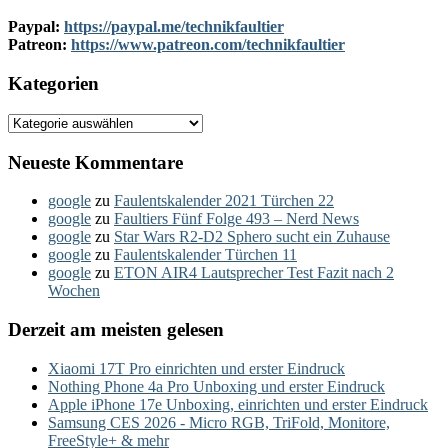
Paypal:
https://paypal.me/technikfaultier
Patreon:
https://www.patreon.com/technikfaultier
Kategorien
Kategorien
Neueste Kommentare
google
zu
Faulentskalender 2021 Türchen 22
google
zu
Faultiers Fünf Folge 493 – Nerd News
google
zu
Star Wars R2-D2 Sphero sucht ein Zuhause
google
zu
Faulentskalender Türchen 11
google
zu
ETON AIR4 Lautsprecher Test Fazit nach 2
Wochen
Derzeit am meisten gelesen
Xiaomi 17T Pro einrichten und erster Eindruck
Nothing Phone 4a Pro Unboxing und erster Eindruck
Apple iPhone 17e Unboxing, einrichten und erster Eindruck
Samsung CES 2026 - Micro RGB, TriFold, Monitore,
FreeStyle+ & mehr