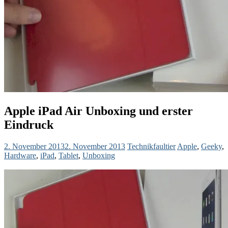
Apple iPad Air Unboxing und erster
Eindruck
2. November 2013
2. November 2013
Technikfaultier
Apple
,
Geeky
,
Hardware
,
iPad
,
Tablet
,
Unboxing