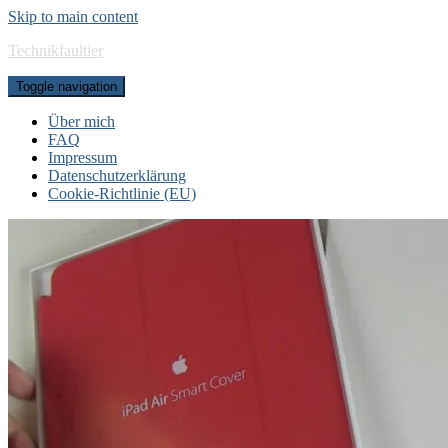
Skip to main content
Technikfaultier
Toggle navigation
Über mich
FAQ
Impressum
Datenschutzerklärung
Cookie-Richtlinie (EU)