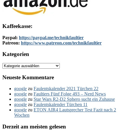
Kaffeekasse:
Paypal:
https://paypal.me/technikfaultier
Patreon:
https://www.patreon.com/technikfaultier
Kategorien
Kategorien
Neueste Kommentare
google
zu
Faulentskalender 2021 Türchen 22
google
zu
Faultiers Fünf Folge 493 – Nerd News
google
zu
Star Wars R2-D2 Sphero sucht ein Zuhause
google
zu
Faulentskalender Türchen 11
google
zu
ETON AIR4 Lautsprecher Test Fazit nach 2
Wochen
Derzeit am meisten gelesen