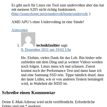
Es gibt auch für Linux ein Tool zum undervolten aber das hat
mit meinem S205 nicht richtig funktioniert.
(
http://sourceforge.net/p/undervolt/home/undervolt/
)
AMD APU’s ohne Undervolting ist eine Sünde!
Antworten
technikfaultier
sagt:
8. Dezember 2011 um 19:02 Uhr
He, Elohim, vielen Dank für das Lob. Bin bisher sehr
zufrieden mit dem Ding und ja weitere Videos werden
noch folgen. Linux muss ich mal schauen. Zuerst
kommt noch der Performance Test und dann haue ich
mal eine Samsung SSD rein. Tippe nämlich drauf, dass
der laute Lüfter, wie er von anderen Testern bemängelt
wird, in Wahrheit die HDD ist.
Schreibe einen Kommentar
Deine E-Mail-Adresse wird nicht veröffentlicht.
Erforderliche
Felder sind mit
*
markiert