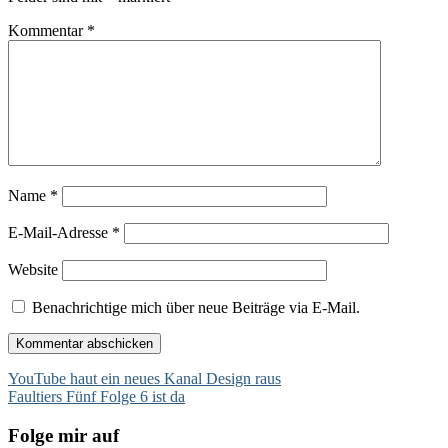
Kommentar
*
Name
*
E-Mail-Adresse
*
Website
Benachrichtige mich über neue Beiträge via E-Mail.
Beitragsnavigation
YouTube haut ein neues Kanal Design raus
Faultiers Fünf Folge 6 ist da
Folge mir auf