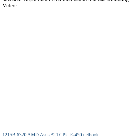
Video:
1215B
6320
AMD
Asus
ATI
CPU
E-450
netbook