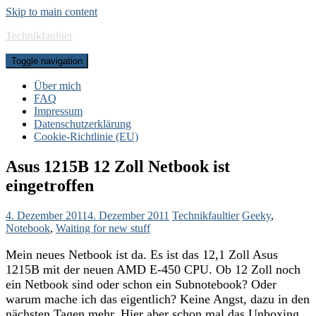
Skip to main content
Technikfaultier
Toggle navigation
Über mich
FAQ
Impressum
Datenschutzerklärung
Cookie-Richtlinie (EU)
Asus 1215B 12 Zoll Netbook ist
eingetroffen
4. Dezember 2011
4. Dezember 2011
Technikfaultier
Geeky
,
Notebook
,
Waiting for new stuff
Mein neues Netbook ist da. Es ist das 12,1 Zoll Asus
1215B mit der neuen AMD E-450 CPU. Ob 12 Zoll noch
ein Netbook sind oder schon ein Subnotebook? Oder
warum mache ich das eigentlich? Keine Angst, dazu in den
nächsten Tagen mehr. Hier aber schon mal das Unboxing