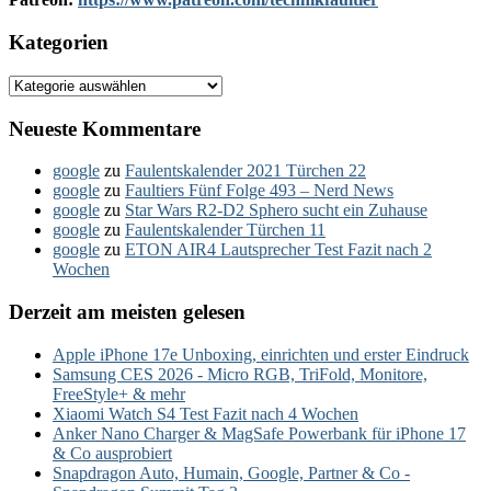
Kategorien
Kategorien
Neueste Kommentare
google
zu
Faulentskalender 2021 Türchen 22
google
zu
Faultiers Fünf Folge 493 – Nerd News
google
zu
Star Wars R2-D2 Sphero sucht ein Zuhause
google
zu
Faulentskalender Türchen 11
google
zu
ETON AIR4 Lautsprecher Test Fazit nach 2
Wochen
Derzeit am meisten gelesen
Apple iPhone 17e Unboxing, einrichten und erster Eindruck
Samsung CES 2026 - Micro RGB, TriFold, Monitore,
FreeStyle+ & mehr
Xiaomi Watch S4 Test Fazit nach 4 Wochen
Anker Nano Charger & MagSafe Powerbank für iPhone 17
& Co ausprobiert
Snapdragon Auto, Humain, Google, Partner & Co -