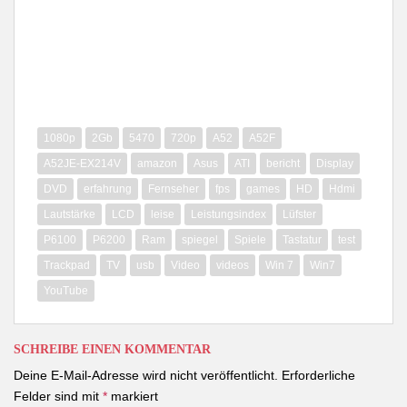
1080p
2Gb
5470
720p
A52
A52F
A52JE-EX214V
amazon
Asus
ATI
bericht
Display
DVD
erfahrung
Fernseher
fps
games
HD
Hdmi
Lautstärke
LCD
leise
Leistungsindex
Lüfster
P6100
P6200
Ram
spiegel
Spiele
Tastatur
test
Trackpad
TV
usb
Video
videos
Win 7
Win7
YouTube
SCHREIBE EINEN KOMMENTAR
Deine E-Mail-Adresse wird nicht veröffentlicht.
Erforderliche
Felder sind mit
*
markiert