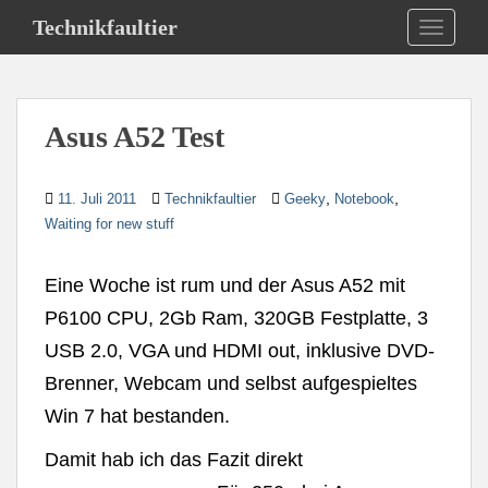
S
Technikfaultier
TOGGLE
k
i
p
t
Asus A52 Test
o
m
a
,
,
11. Juli 2011
Technikfaultier
Geeky
Notebook
i
Waiting for new stuff
n
c
Eine Woche ist rum und der Asus A52 mit
o
n
P6100 CPU, 2Gb Ram, 320GB Festplatte, 3
t
USB 2.0, VGA und HDMI out, inklusive DVD-
e
Brenner, Webcam und selbst aufgespieltes
n
t
Win 7 hat bestanden.
Damit hab ich das Fazit direkt