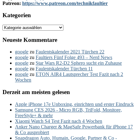
Patreon:
https://www.patreon.com/technikfaultier
Kategorien
Kategorien
Neueste Kommentare
google
zu
Faulentskalender 2021 Türchen 22
google
zu
Faultiers Fünf Folge 493 – Nerd News
google
zu
Star Wars R2-D2 Sphero sucht ein Zuhause
google
zu
Faulentskalender Türchen 11
google
zu
ETON AIR4 Lautsprecher Test Fazit nach 2
Wochen
Derzeit am meisten gelesen
Apple iPhone 17e Unboxing, einrichten und erster Eindruck
Samsung CES 2026 - Micro RGB, TriFold, Monitore,
FreeStyle+ & mehr
Xiaomi Watch S4 Test Fazit nach 4 Wochen
Anker Nano Charger & MagSafe Powerbank für iPhone 17
& Co ausprobiert
Snapdragon Auto, Humain, Google, Partner & Co -