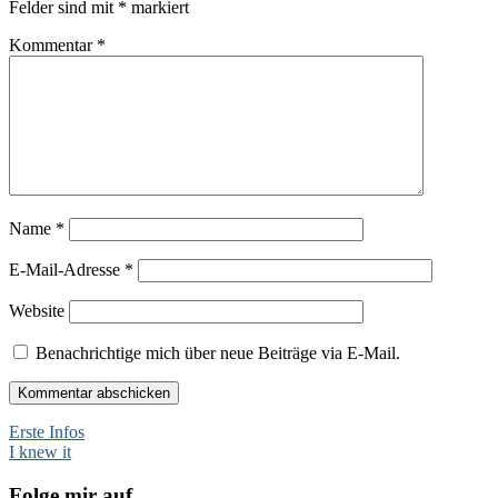
Felder sind mit
*
markiert
Kommentar
*
Name
*
E-Mail-Adresse
*
Website
Benachrichtige mich über neue Beiträge via E-Mail.
Beitragsnavigation
Erste Infos
I knew it
Folge mir auf