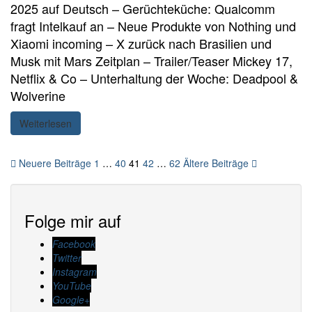
2025 auf Deutsch – Gerüchteküche: Qualcomm
fragt Intelkauf an – Neue Produkte von Nothing und
Xiaomi incoming – X zurück nach Brasilien und
Musk mit Mars Zeitplan – Trailer/Teaser Mickey 17,
Netflix & Co – Unterhaltung der Woche: Deadpool &
Wolverine
Weiterlesen
Seitennummerierung
Neuere Beiträge
1
…
40
41
42
…
62
Ältere Beiträge
der
Beiträge
Folge mir auf
Facebook
Twitter
Instagram
YouTube
Google+