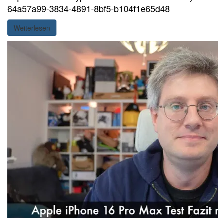
64a57a99-3834-4891-8bf5-b104f1e65d48
Weiterlesen