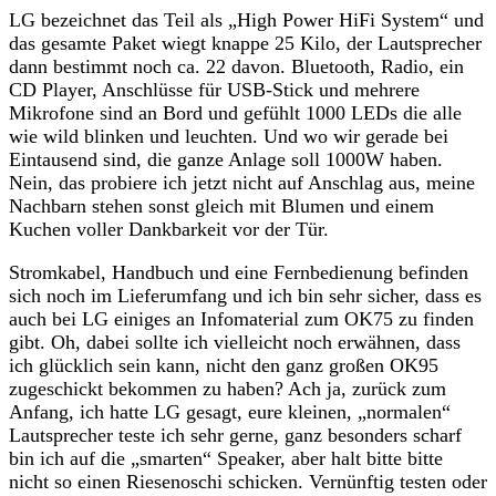
LG bezeichnet das Teil als „High Power HiFi System“ und
das gesamte Paket wiegt knappe 25 Kilo, der Lautsprecher
dann bestimmt noch ca. 22 davon. Bluetooth, Radio, ein
CD Player, Anschlüsse für USB-Stick und mehrere
Mikrofone sind an Bord und gefühlt 1000 LEDs die alle
wie wild blinken und leuchten. Und wo wir gerade bei
Eintausend sind, die ganze Anlage soll 1000W haben.
Nein, das probiere ich jetzt nicht auf Anschlag aus, meine
Nachbarn stehen sonst gleich mit Blumen und einem
Kuchen voller Dankbarkeit vor der Tür.
Stromkabel, Handbuch und eine Fernbedienung befinden
sich noch im Lieferumfang und ich bin sehr sicher, dass es
auch bei LG einiges an Infomaterial zum OK75 zu finden
gibt. Oh, dabei sollte ich vielleicht noch erwähnen, dass
ich glücklich sein kann, nicht den ganz großen OK95
zugeschickt bekommen zu haben? Ach ja, zurück zum
Anfang, ich hatte LG gesagt, eure kleinen, „normalen“
Lautsprecher teste ich sehr gerne, ganz besonders scharf
bin ich auf die „smarten“ Speaker, aber halt bitte bitte
nicht so einen Riesenoschi schicken. Vernünftig testen oder