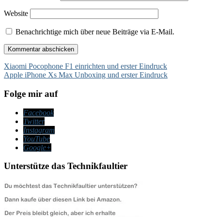
Website
Benachrichtige mich über neue Beiträge via E-Mail.
Beitragsnavigation
Xiaomi Pocophone F1 einrichten und erster Eindruck
Apple iPhone Xs Max Unboxing und erster Eindruck
Folge mir auf
Facebook
Twitter
Instagram
YouTube
Google+
Unterstütze das Technikfaultier