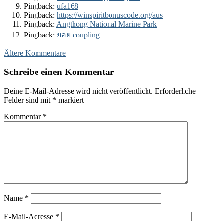
Pingback:
ufa168
Pingback:
https://winspiritbonuscode.org/aus
Pingback:
Angthong National Marine Park
Pingback:
ยอย coupling
Kommentar-
Ältere Kommentare
Navigation
Schreibe einen Kommentar
Deine E-Mail-Adresse wird nicht veröffentlicht.
Erforderliche
Felder sind mit
*
markiert
Kommentar
*
Name
*
E-Mail-Adresse
*