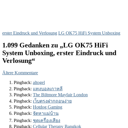
erster Eindruck und Verlosung
LG OK75 HiFi System Unboxing
1.099 Gedanken zu „LG OK75 HiFi
System Unboxing, erster Eindruck und
Verlosung“
Kommentar-
Ältere Kommentare
Navigation
Pingback:
altogel
Pingback:
แทงบอลเกาหลี
Pingback:
The Biltmore Mayfair London
Pingback:
เว็บตรงฝากถอนง่าย
Pingback:
Hotdog Gaming
Pingback:
จัดหาแม่บ้าน
Pingback:
ชุดเครื่องเสียง
Pingback:
Cellular Therapy Bangkok