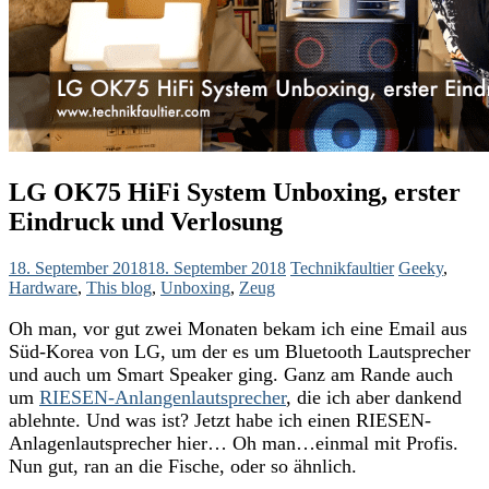
LG OK75 HiFi System Unboxing, erster
Eindruck und Verlosung
18. September 2018
18. September 2018
Technikfaultier
Geeky
,
Hardware
,
This blog
,
Unboxing
,
Zeug
Oh man, vor gut zwei Monaten bekam ich eine Email aus
Süd-Korea von LG, um der es um Bluetooth Lautsprecher
und auch um Smart Speaker ging. Ganz am Rande auch
um
RIESEN-Anlangenlautsprecher
, die ich aber dankend
ablehnte. Und was ist? Jetzt habe ich einen RIESEN-
Anlagenlautsprecher hier… Oh man…einmal mit Profis.
Nun gut, ran an die Fische, oder so ähnlich.