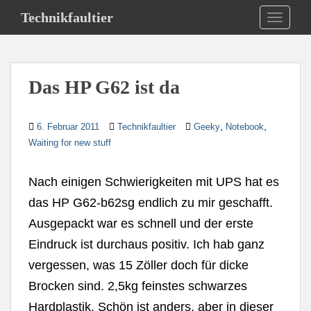
S
Technikfaultier
TOGGLE
k
i
p
t
Das HP G62 ist da
o
m
a
,
,
6. Februar 2011
Technikfaultier
Geeky
Notebook
i
Waiting for new stuff
n
c
Nach einigen Schwierigkeiten mit UPS hat es
o
n
das HP G62-b62sg endlich zu mir geschafft.
t
Ausgepackt war es schnell und der erste
e
Eindruck ist durchaus positiv. Ich hab ganz
n
t
vergessen, was 15 Zöller doch für dicke
Brocken sind. 2,5kg feinstes schwarzes
Hardplastik. Schön ist anders, aber in dieser