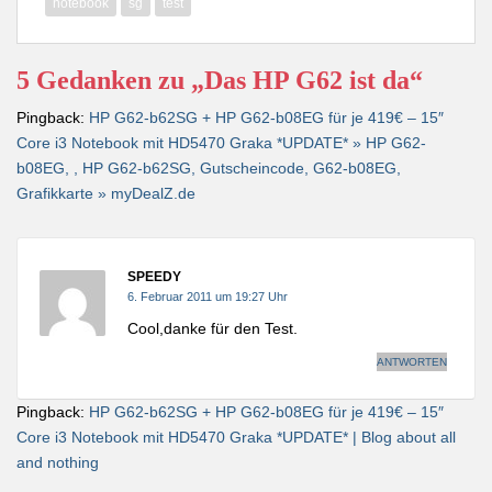
notebook
sg
test
5 Gedanken zu „Das HP G62 ist da“
Pingback:
HP G62-b62SG + HP G62-b08EG für je 419€ – 15″
Core i3 Notebook mit HD5470 Graka *UPDATE* » HP G62-
b08EG, , HP G62-b62SG, Gutscheincode, G62-b08EG,
Grafikkarte » myDealZ.de
SPEEDY
6. Februar 2011 um 19:27 Uhr
Cool,danke für den Test.
ANTWORTEN
Pingback:
HP G62-b62SG + HP G62-b08EG für je 419€ – 15″
Core i3 Notebook mit HD5470 Graka *UPDATE* | Blog about all
and nothing