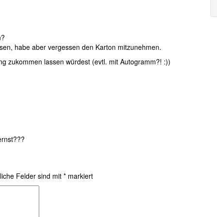
n?
ssen, habe aber vergessen den Karton mitzunehmen.
g zukommen lassen würdest (evtl. mit Autogramm?! :))
ernst???
liche Felder sind mit
*
markiert