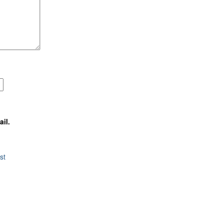
il.
st