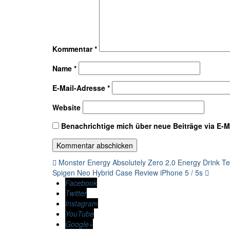
Kommentar
*
Name
*
E-Mail-Adresse
*
Website
Benachrichtige mich über neue Beiträge via E-Ma
Beitragsnavigation
Monster Energy Absolutely Zero 2.0 Energy Drink Te
Spigen Neo Hybrid Case Review iPhone 5 / 5s
Facebook
Twitter
Instagram
YouTube
Google+