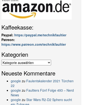
Kaffeekasse:
Paypal:
https://paypal.me/technikfaultier
Patreon:
https://www.patreon.com/technikfaultier
Kategorien
Kategorien
Neueste Kommentare
google
zu
Faulentskalender 2021 Türchen
22
google
zu
Faultiers Fünf Folge 493 – Nerd
News
google
zu
Star Wars R2-D2 Sphero sucht
ein Zuhause