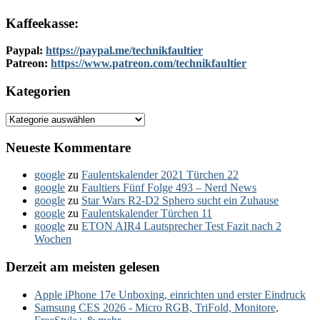
Kaffeekasse:
Paypal:
https://paypal.me/technikfaultier
Patreon:
https://www.patreon.com/technikfaultier
Kategorien
Kategorien
Neueste Kommentare
google
zu
Faulentskalender 2021 Türchen 22
google
zu
Faultiers Fünf Folge 493 – Nerd News
google
zu
Star Wars R2-D2 Sphero sucht ein Zuhause
google
zu
Faulentskalender Türchen 11
google
zu
ETON AIR4 Lautsprecher Test Fazit nach 2
Wochen
Derzeit am meisten gelesen
Apple iPhone 17e Unboxing, einrichten und erster Eindruck
Samsung CES 2026 - Micro RGB, TriFold, Monitore,