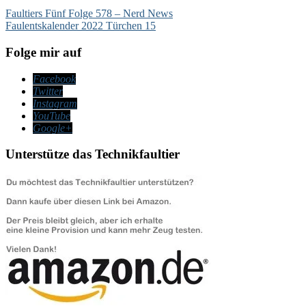
Beitragsnavigation
Faultiers Fünf Folge 578 – Nerd News
Faulentskalender 2022 Türchen 15
Folge mir auf
Facebook
Twitter
Instagram
YouTube
Google+
Unterstütze das Technikfaultier