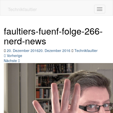
Skip
to
Technikfaultier
Toggle n
main
content
faultiers-fuenf-folge-266-
nerd-news
20. Dezember 2016
20. Dezember 2016
Technikfaultier
Vorherige
Nächste