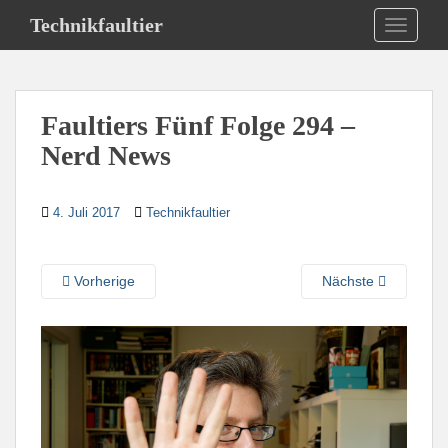
S
Technikfaultier
TOGGLE
k
i
p
t
Faultiers Fünf Folge 294 –
o
m
Nerd News
a
i
4. Juli 2017
Technikfaultier
n
c
o
Vorherige
Nächste
n
t
e
n
t