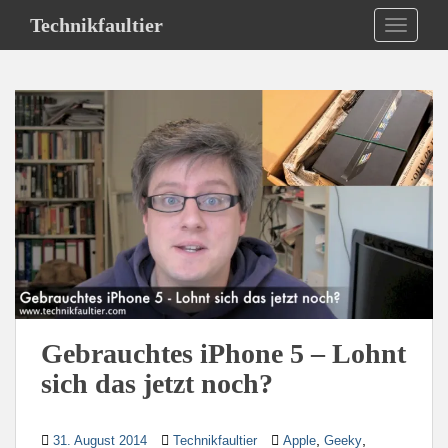
S
Technikfaultier
TOGGLE
k
i
p
t
o
m
a
i
n
c
o
n
t
e
Gebrauchtes iPhone 5 – Lohnt
n
sich das jetzt noch?
t
,
,
31. August 2014
Technikfaultier
Apple
Geeky