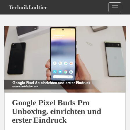
S
Technikfaultier
TOGGLE
k
i
p
t
o
m
a
i
n
c
o
n
t
e
Google Pixel Buds Pro
n
Unboxing, einrichten und
t
erster Eindruck