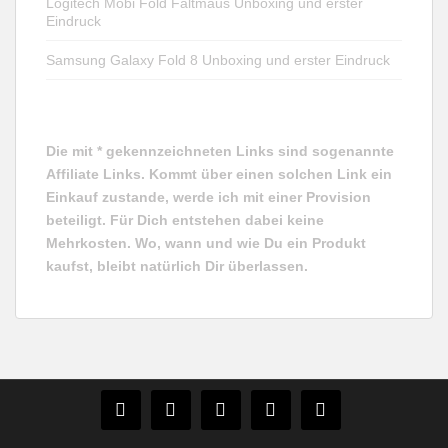
Logitech Mobi Fold Faltmaus Unboxing und erster
Eindruck
Samsung Galaxy Fold 8 Unboxing und erster Eindruck
Die mit * gekennzeichneten Links sind sogenannte
Affiliate Links. Kommt über einen solchen Link ein
Einkauf zustande, werde ich mit einer Provision
beteiligt. Für Dich entstehen dabei keine
Mehrkosten. Wo, wann und wie Du ein Produkt
kaufst, bleibt natürlich Dir überlassen.