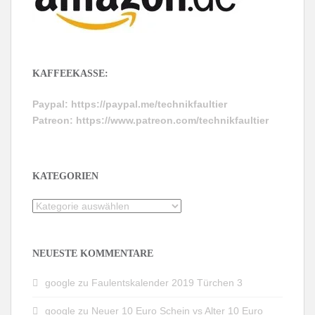
KAFFEEKASSE:
Paypal:
https://paypal.me/technikfaultier
Patreon:
https://www.patreon.com/technikfaultier
KATEGORIEN
Kategorien
NEUESTE KOMMENTARE
google
zu
Faulentskalender 2019 Türchen 3
google
zu
Neuer 10 Euro Schein vs Alter 10 Euro