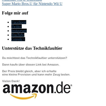
Beitragsnavigation
Super Mario Bros.U für Nintendo Wii U
Folge mir auf
Facebook
Twitter
Instagram
YouTube
Google+
Unterstütze das Technikfaultier