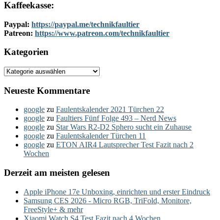
Kaffeekasse:
Paypal:
https://paypal.me/technikfaultier
Patreon:
https://www.patreon.com/technikfaultier
Kategorien
Kategorien
Neueste Kommentare
google
zu
Faulentskalender 2021 Türchen 22
google
zu
Faultiers Fünf Folge 493 – Nerd News
google
zu
Star Wars R2-D2 Sphero sucht ein Zuhause
google
zu
Faulentskalender Türchen 11
google
zu
ETON AIR4 Lautsprecher Test Fazit nach 2
Wochen
Derzeit am meisten gelesen
Apple iPhone 17e Unboxing, einrichten und erster Eindruck
Samsung CES 2026 - Micro RGB, TriFold, Monitore,
FreeStyle+ & mehr
Xiaomi Watch S4 Test Fazit nach 4 Wochen