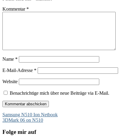
Kommentar
*
Name
*
E-Mail-Adresse
*
Website
Benachrichtige mich über neue Beiträge via E-Mail.
Beitragsnavigation
Samsung N510 Ion Netbook
3DMark 06 on N510
Folge mir auf