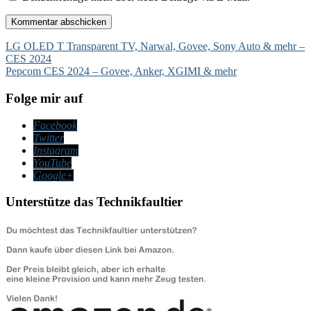
Beitragsnavigation
LG OLED T Transparent TV, Narwal, Govee, Sony Auto & mehr –
CES 2024
Pepcom CES 2024 – Govee, Anker, XGIMI & mehr
Folge mir auf
Facebook
Twitter
Instagram
YouTube
Google+
Unterstütze das Technikfaultier