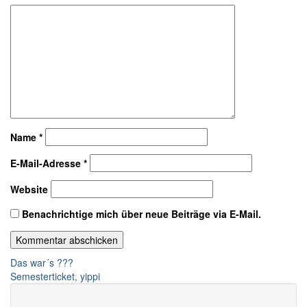
Name
*
E-Mail-Adresse
*
Website
Benachrichtige mich über neue Beiträge via E-Mail.
Beitragsnavigation
Das war´s ???
Semesterticket, yippi