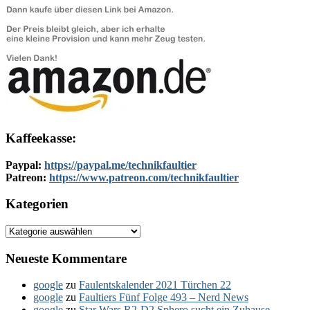
Kaffeekasse:
Paypal:
https://paypal.me/technikfaultier
Patreon:
https://www.patreon.com/technikfaultier
Kategorien
Kategorien
Neueste Kommentare
google
zu
Faulentskalender 2021 Türchen 22
google
zu
Faultiers Fünf Folge 493 – Nerd News
google
zu
Star Wars R2-D2 Sphero sucht ein Zuhause