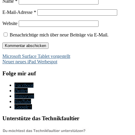
Name
*
E-Mail-Adresse
*
Website
Benachrichtige mich über neue Beiträge via E-Mail.
Beitragsnavigation
Microsoft Surface Tablet vorgestellt
Neuer neues iPad Werbespot
Folge mir auf
Facebook
Twitter
Instagram
YouTube
Google+
Unterstütze das Technikfaultier