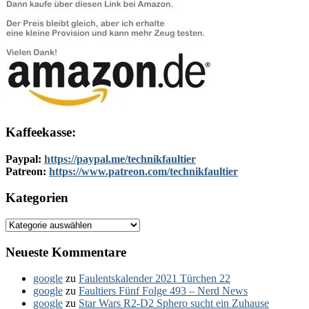
Kaffeekasse:
Paypal:
https://paypal.me/technikfaultier
Patreon:
https://www.patreon.com/technikfaultier
Kategorien
Kategorien
Neueste Kommentare
google
zu
Faulentskalender 2021 Türchen 22
google
zu
Faultiers Fünf Folge 493 – Nerd News
google
zu
Star Wars R2-D2 Sphero sucht ein Zuhause