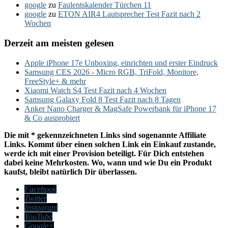
google
zu
Faulentskalender Türchen 11
google
zu
ETON AIR4 Lautsprecher Test Fazit nach 2
Wochen
Derzeit am meisten gelesen
Apple iPhone 17e Unboxing, einrichten und erster Eindruck
Samsung CES 2026 - Micro RGB, TriFold, Monitore,
FreeStyle+ & mehr
Xiaomi Watch S4 Test Fazit nach 4 Wochen
Samsung Galaxy Fold 8 Test Fazit nach 8 Tagen
Anker Nano Charger & MagSafe Powerbank für iPhone 17
& Co ausprobiert
Die mit * gekennzeichneten Links sind sogenannte Affiliate
Links. Kommt über einen solchen Link ein Einkauf zustande,
werde ich mit einer Provision beteiligt. Für Dich entstehen
dabei keine Mehrkosten. Wo, wann und wie Du ein Produkt
kaufst, bleibt natürlich Dir überlassen.
Facebook
Twitter
Instagram
YouTube
Google+