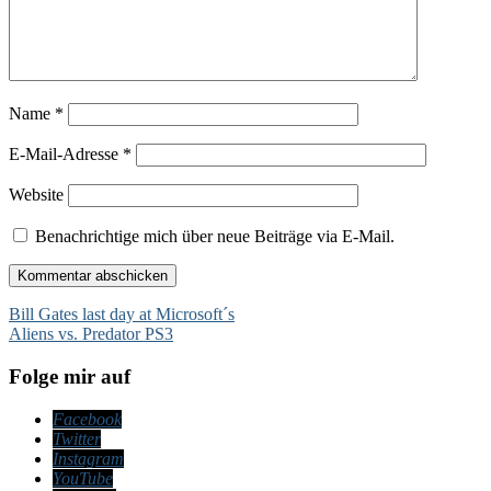
Name
*
E-Mail-Adresse
*
Website
Benachrichtige mich über neue Beiträge via E-Mail.
Beitragsnavigation
Bill Gates last day at Microsoft´s
Aliens vs. Predator PS3
Folge mir auf
Facebook
Twitter
Instagram
YouTube