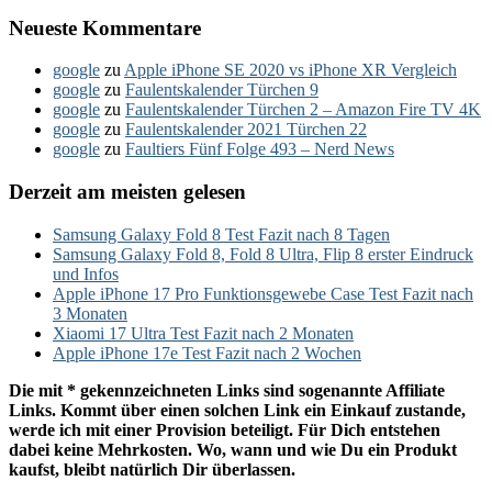
Neueste Kommentare
google
zu
Apple iPhone SE 2020 vs iPhone XR Vergleich
google
zu
Faulentskalender Türchen 9
google
zu
Faulentskalender Türchen 2 – Amazon Fire TV 4K
google
zu
Faulentskalender 2021 Türchen 22
google
zu
Faultiers Fünf Folge 493 – Nerd News
Derzeit am meisten gelesen
Samsung Galaxy Fold 8 Test Fazit nach 8 Tagen
Samsung Galaxy Fold 8, Fold 8 Ultra, Flip 8 erster Eindruck
und Infos
Apple iPhone 17 Pro Funktionsgewebe Case Test Fazit nach
3 Monaten
Xiaomi 17 Ultra Test Fazit nach 2 Monaten
Apple iPhone 17e Test Fazit nach 2 Wochen
Die mit * gekennzeichneten Links sind sogenannte Affiliate
Links. Kommt über einen solchen Link ein Einkauf zustande,
werde ich mit einer Provision beteiligt. Für Dich entstehen
dabei keine Mehrkosten. Wo, wann und wie Du ein Produkt
kaufst, bleibt natürlich Dir überlassen.