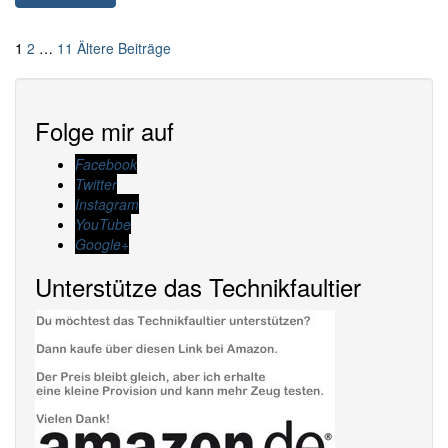
Seitennummerierung
1
2
…
11
Ältere Beiträge
der
Beiträge
Folge mir auf
Facebook
Twitter
Instagram
YouTube
Google+
Unterstütze das Technikfaultier