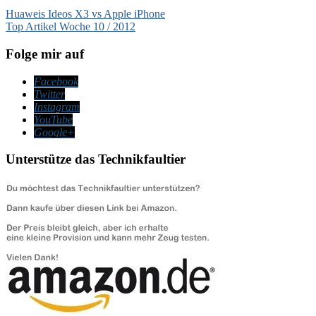
Beitragsnavigation
Huaweis Ideos X3 vs Apple iPhone
Top Artikel Woche 10 / 2012
Folge mir auf
Facebook
Twitter
Instagram
YouTube
Google+
Unterstütze das Technikfaultier