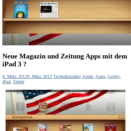
Neue Magazin und Zeitung Apps mit dem
iPad 3 ?
9. März 2012
9. März 2012
Technikfaultier
Apple
,
Apps
,
Geeky
,
iPad
,
Tablet