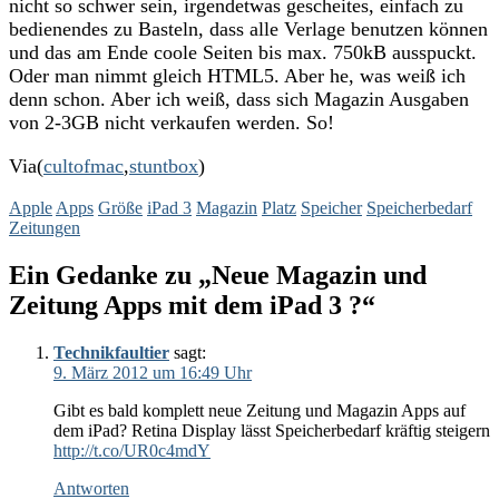
nicht so schwer sein, irgendetwas gescheites, einfach zu
bedienendes zu Basteln, dass alle Verlage benutzen können
und das am Ende coole Seiten bis max. 750kB ausspuckt.
Oder man nimmt gleich HTML5. Aber he, was weiß ich
denn schon. Aber ich weiß, dass sich Magazin Ausgaben
von 2-3GB nicht verkaufen werden. So!
Via(
cultofmac
,
stuntbox
)
Apple
Apps
Größe
iPad 3
Magazin
Platz
Speicher
Speicherbedarf
Zeitungen
Ein Gedanke zu „Neue Magazin und
Zeitung Apps mit dem iPad 3 ?“
Technikfaultier
sagt:
9. März 2012 um 16:49 Uhr
Gibt es bald komplett neue Zeitung und Magazin Apps auf
dem iPad? Retina Display lässt Speicherbedarf kräftig steigern
http://t.co/UR0c4mdY
Antworten