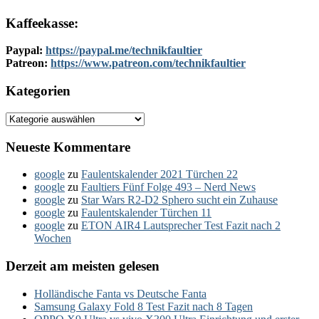
Kaffeekasse:
Paypal:
https://paypal.me/technikfaultier
Patreon:
https://www.patreon.com/technikfaultier
Kategorien
Kategorien
Neueste Kommentare
google
zu
Faulentskalender 2021 Türchen 22
google
zu
Faultiers Fünf Folge 493 – Nerd News
google
zu
Star Wars R2-D2 Sphero sucht ein Zuhause
google
zu
Faulentskalender Türchen 11
google
zu
ETON AIR4 Lautsprecher Test Fazit nach 2
Wochen
Derzeit am meisten gelesen
Holländische Fanta vs Deutsche Fanta
Samsung Galaxy Fold 8 Test Fazit nach 8 Tagen