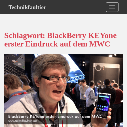
S
Technikfaultier
TOGGLE
k
i
p
t
Schlagwort:
BlackBerry KEYone
o
erster Eindruck auf dem MWC
m
a
i
n
c
o
n
t
e
n
t