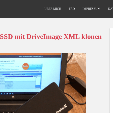
ÜBER MICH
FAQ
IMPRESSUM
DA
 SSD mit DriveImage XML klonen