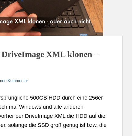
 DriveImage XML klonen –
einen Kommentar
ursprüngliche 500GB HDD durch eine 256er
och mal Windows und alle anderen
 vorher per DriveImage XML die HDD auf die
er, solange die SSD groß genug ist bzw. die