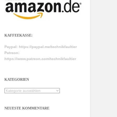
KAFFEEKASSE:
Paypal:
https://paypal.me/technikfaultier
Patreon:
https://www.patreon.com/technikfaultier
KATEGORIEN
Kategorien
NEUESTE KOMMENTARE