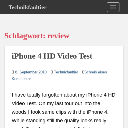
S
Technikfaultier
TOGGLE
k
i
p
t
Schlagwort:
review
o
m
a
iPhone 4 HD Video Test
i
n
c
8. September 2010
Technikfaultier
Schreib einen
o
Kommentar
n
t
I have totally forgotten about my iPhone 4 HD
e
n
Video Test. On my last tour out into the
t
woods I took same clips with the iPhone 4.
While standing still the quality looks really