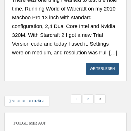
There was one thing I wanted to test the hole
time. Running World of Warcraft on my 2010
Macboo Pro 13 inch with standard
configuration, 2,4 Dual Core Intel and Nvidia
320M. With Starcraft 2 I got a new Trial
Version code and today I used it. Settings
were on medium, and resolution was Full […]
WEITERLESEN
SEITENNUMMERIERUNG
1
2
3
NEUERE BEITRÄGE
DER
BEITRÄGE
FOLGE MIR AUF