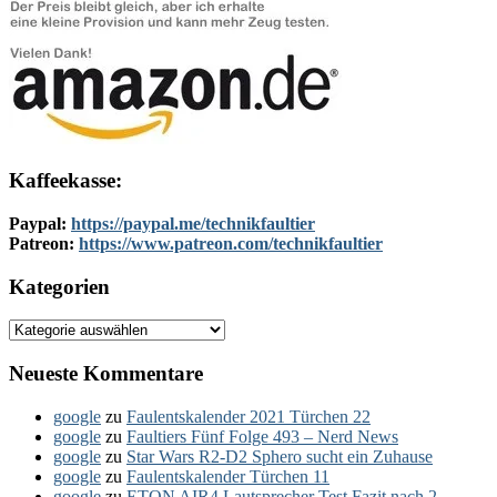
Kaffeekasse:
Paypal:
https://paypal.me/technikfaultier
Patreon:
https://www.patreon.com/technikfaultier
Kategorien
Kategorien
Neueste Kommentare
google
zu
Faulentskalender 2021 Türchen 22
google
zu
Faultiers Fünf Folge 493 – Nerd News
google
zu
Star Wars R2-D2 Sphero sucht ein Zuhause
google
zu
Faulentskalender Türchen 11
google
zu
ETON AIR4 Lautsprecher Test Fazit nach 2