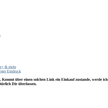
n
le+ & mehr
rster Eindruck
. Kommt über einen solchen Link ein Einkauf zustande, werde ich m
ürlich Dir überlassen.