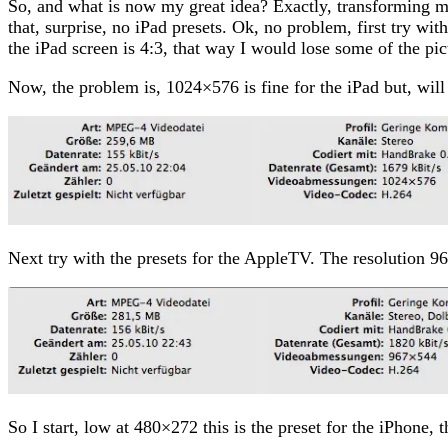
So, and what is now my great idea? Exactly, transforming m
that, surprise, no iPad presets. Ok, no problem, first try
the iPad screen is 4:3, that way I would lose some of the pict
Now, the problem is, 1024×576 is fine for the iPad but, wil
Next try with the presets for the AppleTV. The resolution 96
So I start, low at 480×272 this is the preset for the iPhon