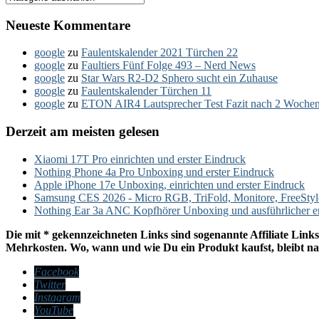
Neueste Kommentare
google
zu
Faulentskalender 2021 Türchen 22
google
zu
Faultiers Fünf Folge 493 – Nerd News
google
zu
Star Wars R2-D2 Sphero sucht ein Zuhause
google
zu
Faulentskalender Türchen 11
google
zu
ETON AIR4 Lautsprecher Test Fazit nach 2 Woche
Derzeit am meisten gelesen
Xiaomi 17T Pro einrichten und erster Eindruck
Nothing Phone 4a Pro Unboxing und erster Eindruck
Apple iPhone 17e Unboxing, einrichten und erster Eindruck
Samsung CES 2026 - Micro RGB, TriFold, Monitore, FreeSty
Nothing Ear 3a ANC Kopfhörer Unboxing und ausführlicher e
Die mit * gekennzeichneten Links sind sogenannte Affiliate Links
Mehrkosten. Wo, wann und wie Du ein Produkt kaufst, bleibt nat
Facebook
Twitter
Instagram
YouTube