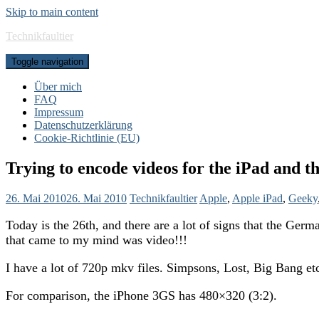
Skip to main content
Technikfaultier
Toggle navigation
Über mich
FAQ
Impressum
Datenschutzerklärung
Cookie-Richtlinie (EU)
Trying to encode videos for the iPad and t
26. Mai 2010
26. Mai 2010
Technikfaultier
Apple
,
Apple iPad
,
Geeky
Today is the 26th, and there are a lot of signs that the Germ
that came to my mind was video!!!
I have a lot of 720p mkv files. Simpsons, Lost, Big Bang etc
For comparison, the iPhone 3GS has 480×320 (3:2).