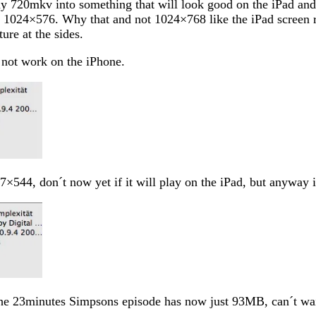
y 720mkv into something that will look good on the iPad and 
 with 1024×576. Why that and not 1024×768 like the iPad scre
ure at the sides.
l not work on the iPhone.
7×544, don´t now yet if it will play on the iPad, but anyway i
e, the 23minutes Simpsons episode has now just 93MB, can´t wa