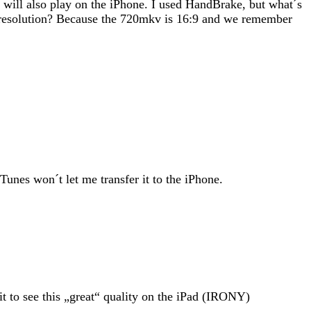
will also play on the iPhone. I used HandBrake, but what´s
en resolution? Because the 720mkv is 16:9 and we remember
Tunes won´t let me transfer it to the iPhone.
it to see this „great“ quality on the iPad (IRONY)