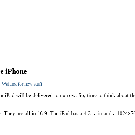
he iPhone
,
Waiting for new stuff
an iPad will be delivered tomorrow. So, time to think about th
. They are all in 16:9. The iPad has a 4:3 ratio and a 1024×7