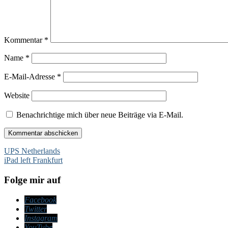
Kommentar
*
Name
*
E-Mail-Adresse
*
Website
Benachrichtige mich über neue Beiträge via E-Mail.
Beitragsnavigation
UPS Netherlands
iPad left Frankfurt
Folge mir auf
Facebook
Twitter
Instagram
YouTube