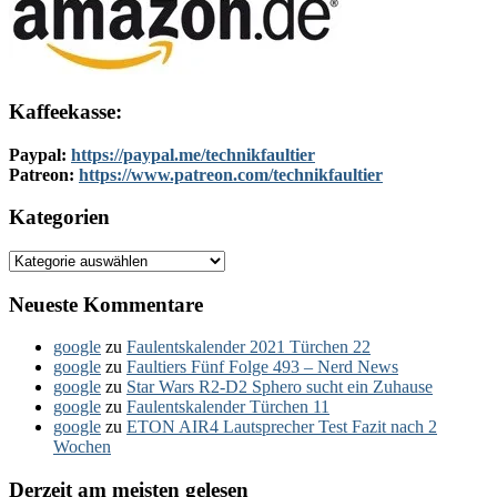
Kaffeekasse:
Paypal:
https://paypal.me/technikfaultier
Patreon:
https://www.patreon.com/technikfaultier
Kategorien
Kategorien
Neueste Kommentare
google
zu
Faulentskalender 2021 Türchen 22
google
zu
Faultiers Fünf Folge 493 – Nerd News
google
zu
Star Wars R2-D2 Sphero sucht ein Zuhause
google
zu
Faulentskalender Türchen 11
google
zu
ETON AIR4 Lautsprecher Test Fazit nach 2
Wochen
Derzeit am meisten gelesen