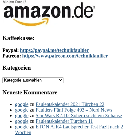
Kaffeekasse:
Paypal:
https://paypal.me/technikfaultier
Patreon:
https://www.patreon.com/technikfaultier
Kategorien
Kategorien
Neueste Kommentare
google
zu
Faulentskalender 2021 Türchen 22
google
zu
Faultiers Fünf Folge 493 – Nerd News
google
zu
Star Wars R2-D2 Sphero sucht ein Zuhause
google
zu
Faulentskalender Türchen 11
google
zu
ETON AIR4 Lautsprecher Test Fazit nach 2
Wochen