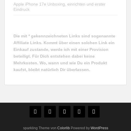
Apple iPhone 17e Unboxing, einrichten und erster
Eindruck
Die mit * gekennzeichneten Links sind sogenannte
Affiliate Links. Kommt über einen solchen Link ein
Einkauf zustande, werde ich mit einer Provision
beteiligt. Für Dich entstehen dabei keine
Mehrkosten. Wo, wann und wie Du ein Produkt
kaufst, bleibt natürlich Dir überlassen.
sparkling Theme von
Colorlib
Powered by
WordPress