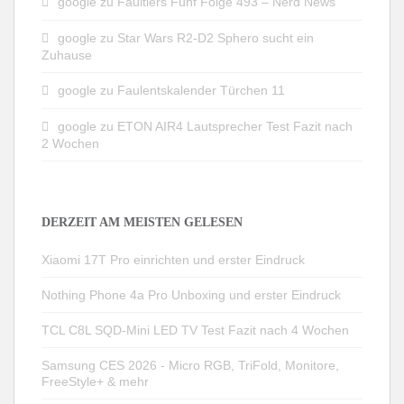
google
zu
Faultiers Fünf Folge 493 – Nerd News
google
zu
Star Wars R2-D2 Sphero sucht ein
Zuhause
google
zu
Faulentskalender Türchen 11
google
zu
ETON AIR4 Lautsprecher Test Fazit nach
2 Wochen
DERZEIT AM MEISTEN GELESEN
Xiaomi 17T Pro einrichten und erster Eindruck
Nothing Phone 4a Pro Unboxing und erster Eindruck
TCL C8L SQD-Mini LED TV Test Fazit nach 4 Wochen
Samsung CES 2026 - Micro RGB, TriFold, Monitore,
FreeStyle+ & mehr