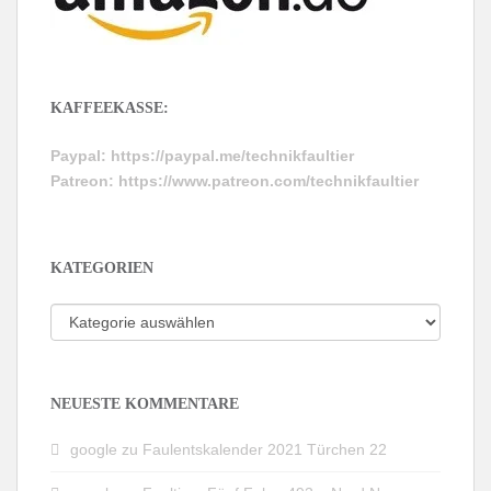
KAFFEEKASSE:
Paypal:
https://paypal.me/technikfaultier
Patreon:
https://www.patreon.com/technikfaultier
KATEGORIEN
Kategorien
NEUESTE KOMMENTARE
google
zu
Faulentskalender 2021 Türchen 22