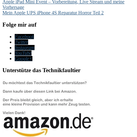
Beitragsnavigation
Apple iPad Mini Event – Vorbereitung, Live Stream und meine
Vorhersage
Mein Apple UPS iPhone 4S Reparatur Horror Teil 2
Folge mir auf
Facebook
Twitter
Instagram
YouTube
Google+
Unterstütze das Technikfaultier