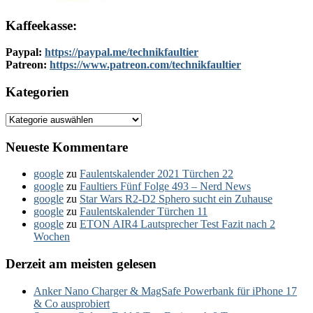
Kaffeekasse:
Paypal:
https://paypal.me/technikfaultier
Patreon:
https://www.patreon.com/technikfaultier
Kategorien
Kategorien
Neueste Kommentare
google
zu
Faulentskalender 2021 Türchen 22
google
zu
Faultiers Fünf Folge 493 – Nerd News
google
zu
Star Wars R2-D2 Sphero sucht ein Zuhause
google
zu
Faulentskalender Türchen 11
google
zu
ETON AIR4 Lautsprecher Test Fazit nach 2
Wochen
Derzeit am meisten gelesen
Anker Nano Charger & MagSafe Powerbank für iPhone 17
& Co ausprobiert