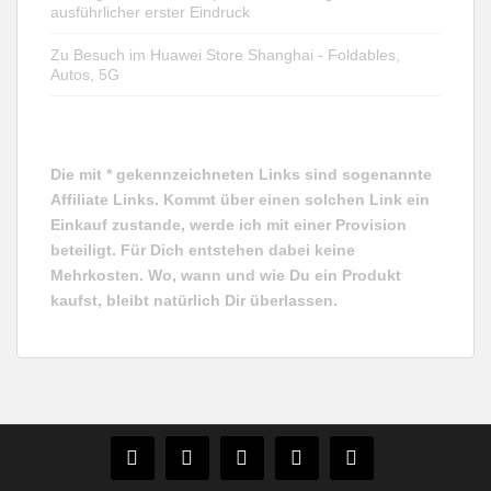
ausführlicher erster Eindruck
Zu Besuch im Huawei Store Shanghai - Foldables,
Autos, 5G
Die mit * gekennzeichneten Links sind sogenannte
Affiliate Links. Kommt über einen solchen Link ein
Einkauf zustande, werde ich mit einer Provision
beteiligt. Für Dich entstehen dabei keine
Mehrkosten. Wo, wann und wie Du ein Produkt
kaufst, bleibt natürlich Dir überlassen.