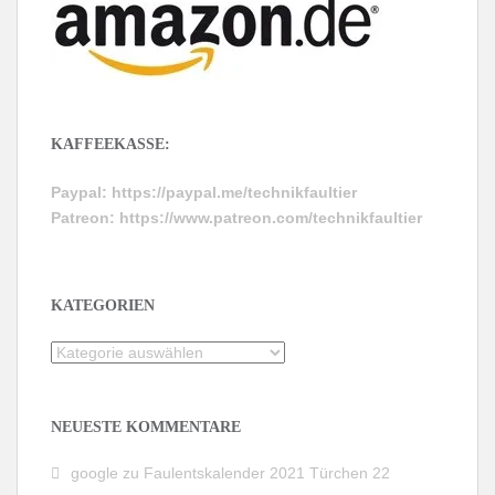
KAFFEEKASSE:
Paypal:
https://paypal.me/technikfaultier
Patreon:
https://www.patreon.com/technikfaultier
KATEGORIEN
Kategorien
NEUESTE KOMMENTARE
google
zu
Faulentskalender 2021 Türchen 22