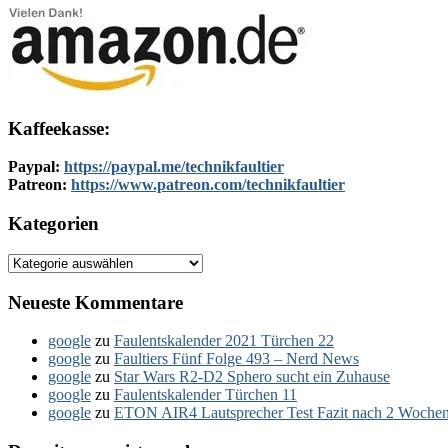
Kaffeekasse:
Paypal:
https://paypal.me/technikfaultier
Patreon:
https://www.patreon.com/technikfaultier
Kategorien
Kategorien
Neueste Kommentare
google
zu
Faulentskalender 2021 Türchen 22
google
zu
Faultiers Fünf Folge 493 – Nerd News
google
zu
Star Wars R2-D2 Sphero sucht ein Zuhause
google
zu
Faulentskalender Türchen 11
google
zu
ETON AIR4 Lautsprecher Test Fazit nach 2 Woche